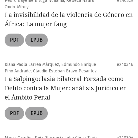
Pedro Bayeme Bituga Nchama, Rebeca Nsuru
e240329
Ondo-Mibuy
La invisibilidad de la violencia de Género en
África: La mujer fang
PDF
EPUB
Diana Paola Larrea Márquez, Edmundo Enrique
e240346
Pino Andrade, Claudio Esteban Bravo Pesantez
La Salpingoclasia Bilateral Forzada como
Delito contra la Mujer: análisis Jurídico en
el Ámbito Penal
PDF
EPUB
Mayra Carolina Ruiz Plasencia, Julio César Tapia
e240304