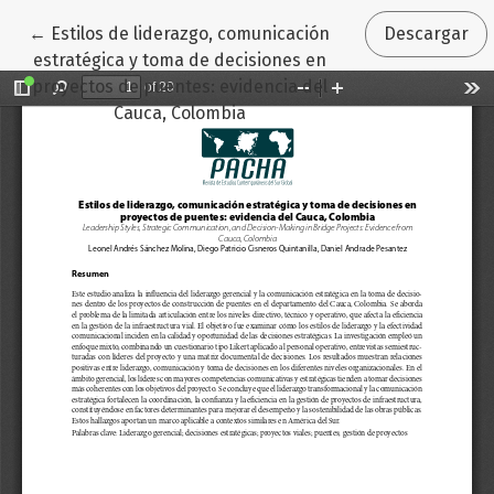
Volver a los detalles del artículo
←
Estilos de liderazgo, comunicación
Descargar
estratégica y toma de decisiones en
proyectos de puentes: evidencia del
Cauca, Colombia