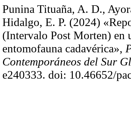
Punina Tituaña, A. D., Ayor
Hidalgo, E. P. (2024) «Rep
(Intervalo Post Morten) en 
entomofauna cadavérica»,
P
Contemporáneos del Sur G
e240333. doi: 10.46652/pa