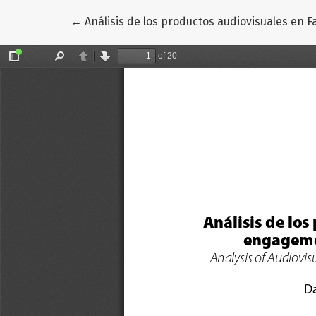
Volver a los detalles del artículo
←
Análisis de los productos audiovisuales en 